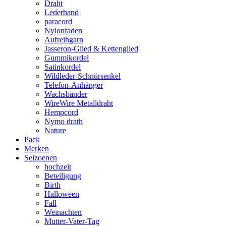
Draht
Lederband
paracord
Nylonfaden
Aufreihgarn
Jasseron-Glied & Kettenglied
Gummikordel
Satinkordel
Wildleder-Schnürsenkel
Telefon-Anhänger
Wachsbänder
WireWire Metalldraht
Hempcord
Nymo drath
Nature
Pack
Merken
Seizoenen
hochzeit
Beteiligung
Birth
Halloween
Fall
Weinachten
Mutter-Vater-Tag