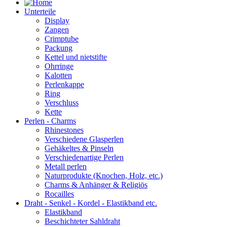
Unterteile
Display
Zangen
Crimptube
Packung
Kettel und nietstifte
Ohrringe
Kalotten
Perlenkappe
Ring
Verschluss
Kette
Perlen - Charms
Rhinestones
Verschiedene Glasperlen
Gehäkeltes & Pinseln
Verschiedenartige Perlen
Metall perlen
Naturprodukte (Knochen, Holz, etc.)
Charms & Anhänger & Religiös
Rocailles
Draht - Senkel - Kordel - Elastikband etc.
Elastikband
Beschichteter Sahldraht