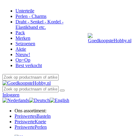
Unterteile
Perlen - Charms
Draht - Senkel - Kordel -
Elastikband etc.
Pack
Merken
Seizoenen
Aktie
Nieuw!
Op=Op
Best verkocht
Inloggen
Ons assortiment:
Preiswertes
Basteln
Preiswerte
Knete
Preiswerte
Perlen